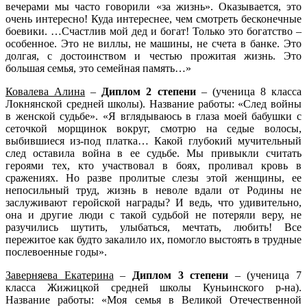
вечерами мы часто говорили «за жизнь». Оказывается, это
очень интересно! Куда интереснее, чем смотреть бесконечные
боевики. …Счастлив мой дед и богат! Только это богатство –
особенное. Это не виллы, не машины, не счета в банке. Это
долгая, с достоинством и честью прожитая жизнь. Это
большая семья, это семейная память…»
Ковалева Алина
–
Диплом 2 степени
– (ученица 8 класса
Локнянской средней школы). Название работы: «След войны
в женской судьбе». «Я вглядываюсь в глаза моей бабушки с
сеточкой морщинок вокруг, смотрю на седые волосы,
выбившиеся из-под платка… Какой глубокий мучительный
след оставила война в ее судьбе. Мы привыкли считать
героями тех, кто участвовал в боях, проливал кровь в
сражениях. Но разве пролитые слезы этой женщины, ее
непосильный труд, жизнь в неволе вдали от Родины не
заслуживают геройской награды? И ведь, что удивительно,
она и другие люди с такой судьбой не потеряли веру, не
разучились шутить, улыбаться, мечтать, любить! Все
пережитое как будто закалило их, помогло выстоять в трудные
послевоенные годы».
Заверняева Екатерина
–
Диплом 3 степени
– (ученица 7
класса Жижицкой средней школы Куньинского р-на).
Название работы: «Моя семья в Великой Отечественной