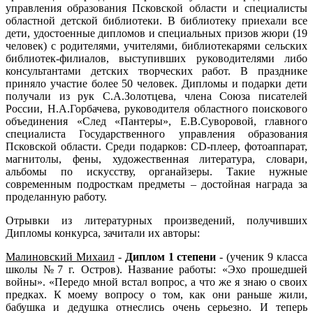
управления образования Псковской области и специалисты
областной детской библиотеки. В библиотеку приехали все
дети, удостоенные дипломов и специальных призов жюри (19
человек) с родителями, учителями, библиотекарями сельских
библиотек-филиалов, выступивших руководителями либо
консультантами детских творческих работ. В празднике
приняло участие более 50 человек. Дипломы и подарки дети
получали из рук С.А.Золотцева, члена Союза писателей
России, Н.А.Горбачева, руководителя областного поискового
объединения «След «Пантеры», Е.В.Суворовой, главного
специалиста Государственного управления образования
Псковской области. Среди подарков: CD-плеер, фотоаппарат,
магнитолы, фены, художественная литература, словари,
альбомы по искусству, органайзеры. Такие нужные
современным подросткам предметы – достойная награда за
проделанную работу.
Отрывки из литературных произведений, получивших
Дипломы конкурса, зачитали их авторы:
Малиновский Михаил
-
Диплом 1 степени
- (ученик 9 класса
школы №7 г. Остров). Название работы: «Эхо прошедшей
войны». «Передо мной встал вопрос, а что же я знаю о своих
предках. К моему вопросу о том, как они раньше жили,
бабушка и дедушка отнеслись очень серьезно. И теперь