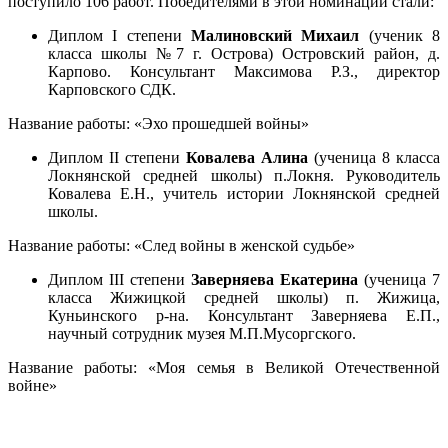
поступило 106 работ. Победителями в этой номинации стали:
Диплом I степени
Малиновский Михаил
(ученик 8
класса школы №7 г. Острова) Островский район, д.
Карпово. Консультант Максимова Р.З., директор
Карповского СДК.
Название работы: «Эхо прошедшей войны»
Диплом II степени
Ковалева Алина
(ученица 8 класса
Локнянской средней школы) п.Локня. Руководитель
Ковалева Е.Н., учитель истории Локнянской средней
школы.
Название работы: «След войны в женской судьбе»
Диплом III степени
Заверняева Екатерина
(ученица 7
класса Жижицкой средней школы) п. Жижица,
Куньинского р-на. Консультант Заверняева Е.П.,
научный сотрудник музея М.П.Мусоргского.
Название работы: «Моя семья в Великой Отечественной
войне»