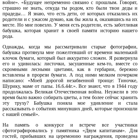
войне». «Будущее непременно связано с прошлым. Говорят,
страшно не знать, откуда ты родом, кто были твои деды и
прадеды… Я знаю, что есть дети, от которых отказались их
родители и с ужасом думаю, как бы жила я, оказавшись на их
месте. Но мне повезло. У меня есть родители, есть заботливая
бабушка, которая хранит в своей памяти историю нашего
рода.
Однажды, когда мы рассматривали старые фотографии,
бабушка протянула мне пожелтевший от времени маленький
клочок бумаги, который был аккуратно сложен. Я развернула
его и удивилась: листочки, засушенные кем-то, вместе со
скромными лесными цветами, как в гербарии, бережно
вставлены в прорези бумаги. А под ними мелким почерком
написано: «Моей дорогой незабвенной троице: Тиночке,
Шурику, маме от папы. 16.6.44г.». Все знают, что в 1944 году
продолжалась Великая Отечественная война. Неужели в это
время было важно собирать цветы, а тем более сейчас хранить
эту труху? Бабушка поняла мое удивление и стала
рассказывать о событиях минувших дней, которые произошли
с нашей семьей».
На память о конкурсе и встрече все участники
сфотографировались у памятника «Двум капитанам». Для
гостей, прибывших на церемонию награждения, проведена