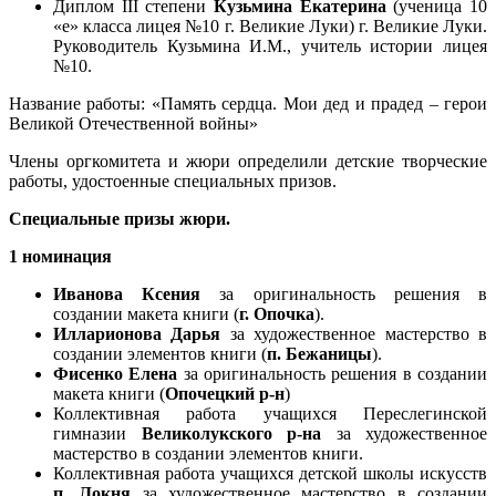
Диплом III степени
Кузьмина Екатерина
(ученица 10
«е» класса лицея №10 г. Великие Луки) г. Великие Луки.
Руководитель Кузьмина И.М., учитель истории лицея
№10.
Название работы: «Память сердца. Мои дед и прадед – герои
Великой Отечественной войны»
Члены оргкомитета и жюри определили детские творческие
работы, удостоенные специальных призов.
Специальные призы жюри.
1 номинация
Иванова Ксения
за оригинальность решения в
создании макета книги (
г. Опочка
).
Илларионова Дарья
за художественное мастерство в
создании элементов книги (
п. Бежаницы
).
Фисенко Елена
за оригинальность решения в создании
макета книги (
Опочецкий р-н
)
Коллективная работа учащихся Переслегинской
гимназии
Великолукского р-на
за художественное
мастерство в создании элементов книги.
Коллективная работа учащихся детской школы искусств
п. Локня
за художественное мастерство в создании