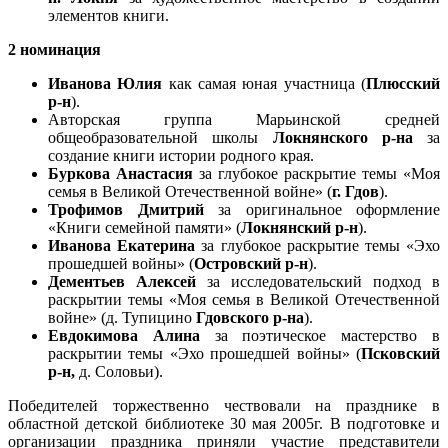
элементов книги.
2 номинация
Иванова Юлия
как самая юная участница (
Плюсский
р-н
).
Авторская группа Марьинской средней
общеобразовательной школы
Локнянского р-на
за
создание книги истории родного края.
Буркова Анастасия
за глубокое раскрытие темы «Моя
семья в Великой Отечественной войне» (
г. Гдов
).
Трофимов Дмитрий
за оригинальное оформление
«Книги семейной памяти» (
Локнянский р-н
).
Иванова Екатерина
за глубокое раскрытие темы «Эхо
прошедшей войны» (
Островский р-н
).
Дементьев Алексей
за исследовательский подход в
раскрытии темы «Моя семья в Великой Отечественной
войне» (д. Тупицино
Гдовского р-на
).
Евдокимова Алина
за поэтическое мастерство в
раскрытии темы «Эхо прошедшей войны» (
Псковский
р-н,
д. Соловьи).
Победителей торжественно чествовали на празднике в
областной детской библиотеке 30 мая 2005г. В подготовке и
организации праздника приняли участие представители