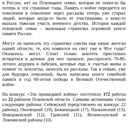
в России, нет на Псковщине семьи, которая не понесла бы
потерь в эти страшные годы. Память о войне передается из
поколения в поколение через рассказы теперь уже старых
людей, которые когда-то были ее участниками, а кому-то
выпала тяжелая участь военного детства. История каждой
псковской семьи – маленькая страничка огромной книги
памяти России.
Могут ли написать эту страничку совсем еще юные жители
нашей области, те, кто появился на свет уже в 90-е годы?
Оказалось, могут. Стоит только захотеть пристально
вглядеться в далекое для них прошлое, расспросить 70-80-
летних дедушек и бабушек, которые еще, к счастью живы и
помнят то лихолетье, записать их рассказы. Так в семьях, уже
для будущих поколений, были написаны книги семейной
памяти в год 60-летия победы в Великой Отечественной
войне.
На конкурс «Эхо прошедшей войны» поступило
172
работы
из
22
районов Псковской области. Самыми активными стали
следующие районы: Себежский (представлено на конкурс 22
работы), Опочецкий (19), Бежаницкий (17), Палкинский (13),
Новоржевский (12), Гдовский (11), Великолукский и
Локнянский районы (10).