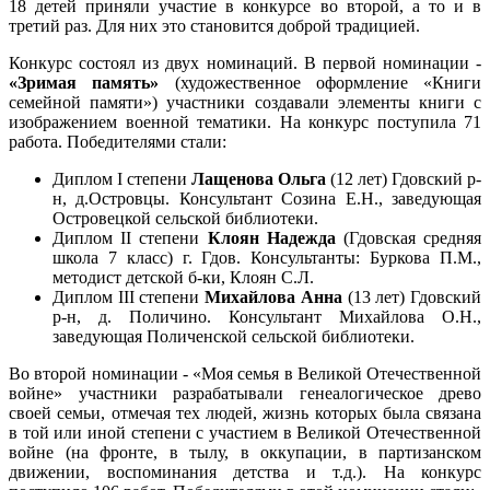
18 детей приняли участие в конкурсе во второй, а то и в
третий раз. Для них это становится доброй традицией.
Конкурс состоял из двух номинаций. В первой номинации -
«Зримая память»
(художественное оформление «Книги
семейной памяти») участники создавали элементы книги с
изображением военной тематики. На конкурс поступила 71
работа. Победителями стали:
Диплом I степени
Лащенова Ольга
(12 лет) Гдовский р-
н, д.Островцы. Консультант Созина Е.Н., заведующая
Островецкой сельской библиотеки.
Диплом II степени
Клоян Надежда
(Гдовская средняя
школа 7 класс) г. Гдов. Консультанты: Буркова П.М.,
методист детской б-ки, Клоян С.Л.
Диплом III степени
Михайлова Анна
(13 лет) Гдовский
р-н, д. Поличино. Консультант Михайлова О.Н.,
заведующая Поличенской сельской библиотеки.
Во второй номинации - «Моя семья в Великой Отечественной
войне» участники разрабатывали генеалогическое древо
своей семьи, отмечая тех людей, жизнь которых была связана
в той или иной степени с участием в Великой Отечественной
войне (на фронте, в тылу, в оккупации, в партизанском
движении, воспоминания детства и т.д.). На конкурс