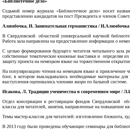
«Библиотечное дело»
Седьмой номер журнала «Библиотечное дело» носит назва
представлению кандидатов на пост Президента и членов Совет
Алимбочка, И. Занимательная германистика / И.Алимбочка // Б
В Свердловской областной универсальной научной библиотек
Работа зала направлена на предоставление информации о неме
С целью формирования будущего читателя читального зала р
собственные тематические книжные выставки и определяя их 
защиту проекта на немецком языке на торжественном открытии
На популяризацию чтения на немецком языке и привлечение ч
блог, в котором выкладывались необходимые материалы для
выступления оценивались членами жюри по бальной системе.
Исакова, Л. Традиции ученичества в современном мире / Л.Иса
Отдел консервации и реставрации фондов Свердловской обл
классы для читателей, занятия, направленные на повышение к
Темы мастер-классов для читателей: изготовление блокнота, х
В 2013 году были проведены обучающие семинары для библиот