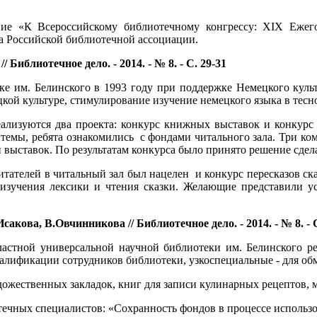
ние «К Всероссийскому библиотечному конгрессу: XIX Ежег
а Российской библиотечной ассоциации.
иблиотечное дело. - 2014. - № 8. - С. 29-31
е им. Белинского в 1993 году при поддержке Немецкого культ
цкой культуре, стимулирование изучение немецкого языка в тес
еализуются два проекта: конкурс книжных выставок и конкурс 
темы, ребята ознакомились с фондами читального зала. Три ком
 выставок. По результатам конкурса было принято решение сдел
итателей в читальный зал был нацелен и конкурс пересказов 
 изучения лексики и чтения сказки. Желающие представили ус
кова, В.Овчинникова // Библиотечное дело. - 2014. - № 8. - С
астной универсальной научной библиотеки им. Белинского рег
валификации сотрудников библиотеки, узкоспециальные - для об
удожественных закладок, книг для записи кулинарных рецептов, 
ечных специалистов: «Сохранность фондов в процессе использо