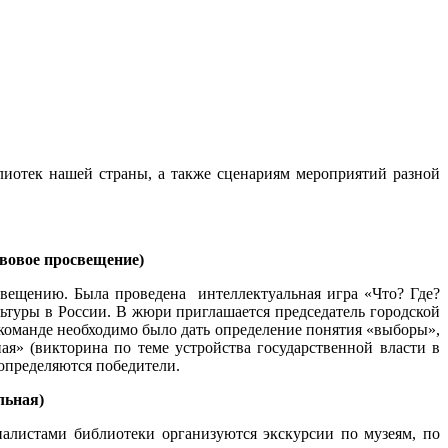
отек нашей страны, а также сценариям мероприятий разной
равовое просвещение)
свещению. Была проведена интеллектуальная игра «Что? Где?
ьтуры в России. В жюри приглашается председатель городской
команде необходимо было дать определение понятия «выборы»,
ая» (викторина по теме устройства государственной власти в
 определяются победители.
альная)
алистами библиотеки организуются экскурсии по музеям, по