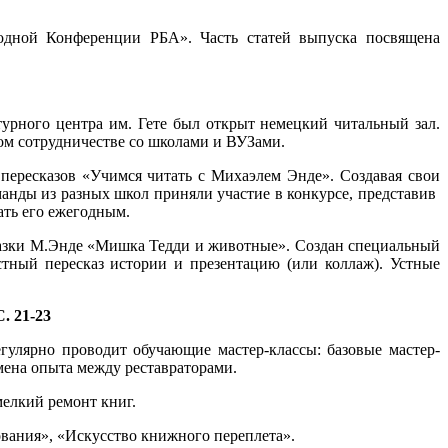
одной Конференции РБА». Часть статей выпуска посвящена
урного центра им. Гете был открыт немецкий читальный зал.
ном сотрудничестве со школами и ВУЗами.
пересказов «Учимся читать с Михаэлем Энде». Создавая свои
анды из разных школ приняли участие в конкурсе, представив
ать его ежегодным.
сказки М.Энде «Мишка Тедди и животные». Создан специальный
тный пересказ истории и презентацию (или коллаж). Устные
. 21-23
улярно проводит обучающие мастер-классы: базовые мастер-
мена опыта между реставраторами.
мелкий ремонт книг.
вания», «Искусство книжного переплета».