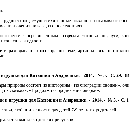
ти.
 и трудно укрощаемую стихии юные пожарные показывают сценк
возникновения пожара, его последствиях.
но отнести к перечисленным разрядам: «огонь-наш друг», «о
огнеопасные жидкости.
ети разгадывают кроссворд по теме, артисты читают стихот
ми.
 игрушки для Катюшки и Андрюшки. - 2014. - № 5. - С. 29.- (
 дары природы состоит из викторины «Из биографии овощей», б
ощи в сказках», «Продолжи огородные поговорки».
и и игрушки для Катюшки и Андрюшки. - 2014. - № 5. - С. 10-
мьи, любви и верности для детей 7-9 лет и их родителей.
рмляется выставка детских рисунков.