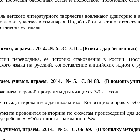
ль детского литературного творчества вовлекают аудиторию в 
ам жюри, участвуя в семинарах. Подобный опыт становится ступ
стников фестиваля.
мся, играем. - 2014. -№ 5. -С. 7-11. - (Книга - дар бесценный)
сии переводчика, ее историю становления в России. После
ского языка на русский, сопоставление английских идиом с 
аем, учимся, играем. -2014. - № 5. - С. 84-88. - (В помощь учи
лючением игровой программы для учащихся 7-9 классов.
учить адаптированную для школьников Конвенцию о правах ребе
умента проводится викторина по сюжетам произведений для д
тус ребенка», «Обязанности гражданина РФ».
учимся, играем.- 2014. - № 5. - С. 66- 69. - (В копилку методи
ов.