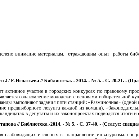
делено внимание материалам, отражающим опыт работы библи
/ Е.Игнатьева // Библиотека. - 2014. - № 5. - С. 20-21. - (П
т активное участие в городских конкурсах по правовому про
 является ознакомление молодежи с основами избирательной кул
оманды выполняют задания пяти станций: «Разминочная» (одной 
ание предвыборного лозунга каждой из команд), «Законодательн
кандидатах в депутаты и их законопроектах подводятся итоги и
пова // Библиотека.-2014. - № 5. - С. 37-40. - (Статус: специ
ля слабовидящих и слепых в направлении инватуризма: специ