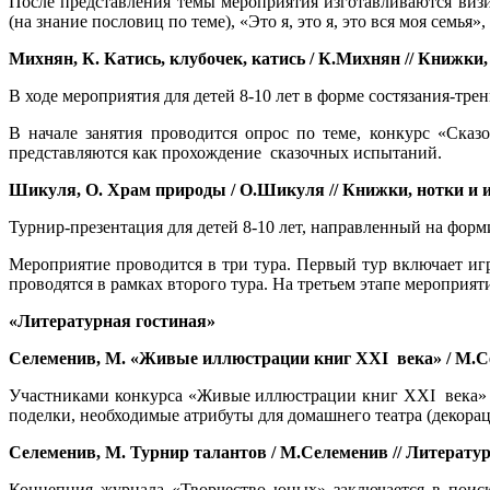
После представления темы мероприятия изготавливаются виз
(на знание пословиц по теме), «Это я, это я, это вся моя семь
Михнян, К. Катись, клубочек, катись / К.Михнян // Книжки
В ходе мероприятия для детей 8-10 лет в форме состязания-тр
В начале занятия проводится опрос по теме, конкурс «Сказ
представляются как прохождение сказочных испытаний.
Шикуля, О. Храм природы / О.Шикуля // Книжки, нотки и иг
Турнир-презентация для детей 8-10 лет, направленный на фор
Мероприятие проводится в три тура. Первый тур включает иг
проводятся в рамках второго тура. На третьем этапе мероприя
«Литературная гостиная»
Селеменив, М. «Живые иллюстрации книг XXI века» / М.Селем
Участниками конкурса «Живые иллюстрации книг XXI века» 
поделки, необходимые атрибуты для домашнего театра (декора
Селеменив, М. Турнир талантов / М.Селеменив // Литературная
Концепция журнала «Творчество юных» заключается в поиск