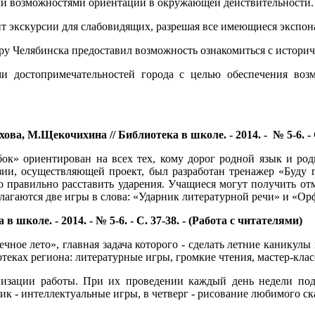
ыми возможностями ориентации в окружающей действительности.
экскурсии для слабовидящих, разрешая все имеющиеся экспона
 Челябинска предоставил возможность ознакомиться с историче
и достопримечательностей города с целью обеспечения возм
ва, М.Щекочихина // Библиотека в школе. - 2014. - № 5-6. - С
бок» ориентирован на всех тех, кому дорог родной язык и р
ии, осуществляющей проект, был разработан тренажер «Буду г
 правильно расставить ударения. Учащиеся могут получить отм
длагаются две игры в слова: «Ударник литературной речи» и «Ор
 школе. - 2014. - № 5-6. - С. 37-38. - (Работа с читателями)
ечное лето», главная задача которого - сделать летние канику
еках региона: литературные игры, громкие чтения, мастер-клас
изации работы. При их проведении каждый день недели подр
ик - интеллектуальные игры, в четверг - рисование любимого ск