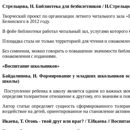
Стрельцова, Н. Библиотека для безбилетников / Н.Стрельцова 
Творческий проект по организации летнего читального зала 
Белинского в 2012 году.
В фойе библиотеки работал читальный зал, услугами которого
Площадка стала не только территорией для чтения и ознакомле
Без сомнения, можно говорить о повышении значимости библи
ознакомления с изданиями.
«Воспитание школьников»
Байдалинова, И. Формирование у младших школьников основ
школы)
Поступление ребенка в школу является одним из важных мом
определяя толерантное отношение к другому, его знаниям и по
Автор статьи определяет сущность сформированного толера
воздействие на детей, ориентированное на становление акт
Икаева, Т. Огонь - твой друг или враг? / Т.Икаева // Воспита