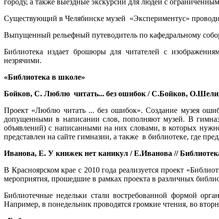
городу, а также выездные экскурсии для людей с ограниченн
Существующий в Челябинске музей «Экспериментус» проводит 
Выпущенный рельефный путеводитель по кафедральному собору
Библиотека издает брошюры для читателей с изображениям
незрячими.
«Библиотека в школе»
Бойков, С. Люблю читать... без ошибок / С.Бойков, О.Шелихо
Проект «Люблю читать ... без ошибок». Создание музея оши
допущенными в написании слов, пополняют музей. В гимназ
объявлений) с написанными на них словами, в которых нужно
представлен на сайте гимназии, а также в библиотеке, где пре
Иванова, Е. У книжек нет каникул / Е.Иванова // Библиотека в
В Красноярском крае с 2010 года реализуется проект «Библиот
мероприятия, прошедшие в рамках проекта в различных библиот
Библиотечные недельки стали востребованной формой орган
Например, в понедельник проводятся громкие чтения, во вторн