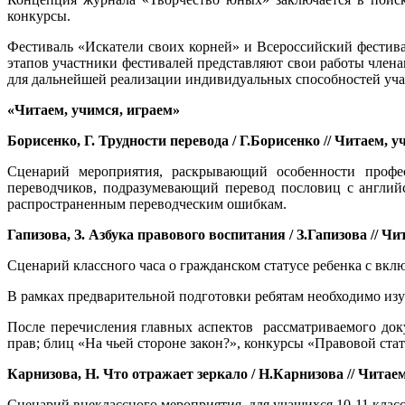
конкурсы.
Фестиваль «Искатели своих корней» и Всероссийский фестива
этапов участники фестивалей представляют свои работы член
для дальнейшей реализации индивидуальных способностей уча
«Читаем, учимся, играем»
Борисенко, Г. Трудности перевода / Г.Борисенко // Читаем, учи
Сценарий мероприятия, раскрывающий особенности профес
переводчиков, подразумевающий перевод пословиц с англий
распространенным переводческим ошибкам.
Гапизова, З. Азбука правового воспитания / З.Гапизова // Чит
Сценарий классного часа о гражданском статусе ребенка с вк
В рамках предварительной подготовки ребятам необходимо из
После перечисления главных аспектов рассматриваемого док
прав; блиц «На чьей стороне закон?», конкурсы «Правовой ста
Карнизова, Н. Что отражает зеркало / Н.Карнизова // Читаем, 
Сценарий внеклассного мероприятия для учащихся 10-11 класс