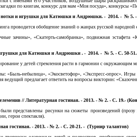
итки с именами его участников, воздушные шары раскрашивают
я», загадки по книгам, конкурс для мам «Моя посуда», конкурсы 
, нотки и игрушки для Катюшки и Андрюшки. - 2014. - № 5. -
енинга проводится обобщение знаний о жанрах русской народной 
очные зачины», «Скатерть-самобранка», подвижная эстафета «
рушки для Катюшки и Андрюшки . - 2014. - № 5. - С. 50-51.
мирование у детей стремления расти в гармонии с окружающим 
ры: «Быль-небылица», «Экосветофор», «Экспресс-опрос». Игры
тия ведущий предлагает ответить на вопросы викторин: «Сказоч
енив // Литературная гостиная. - 2013. - № 2. - С. 19.- (Ко
были представлены рисунки на сюжеты произведений (прозу и
ции, герои спектакля).
 гостиная. - 2013. - № 2. - С. 20-21. - (Турнир талантов)
е творчески одаренных детей и подростков, пробующих свои 