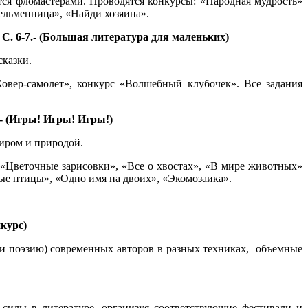
ся фломастерами. Проводятся конкурсы: «Народная мудрость»
«Пельменница», «Найди хозяина».
 С. 6-7.- (Большая литература для маленьких)
сказки.
Ковер-самолет», конкурс «Волшебный клубочек». Все задания
- (Игры! Игры! Игры!)
миром и природой.
 «Цветочные зарисовки», «Все о хвостах», «В мире животных»
ные птицы», «Одно имя на двоих», «Экомозаика».
нкурс)
 поэзию) современных авторов в разных техниках, объемные
силы в литературе, организуя соответствующие фестивали и