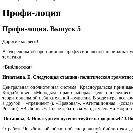
Профи-лоция
Профи-лоция. Выпуск 5
Дорогие коллеги!
В очередном обзоре новинок профессиональной периодики у
тематики.
«Библиотека»
Игнатьева, Е. Следующая станция- политическая грамотность! 
Центральная библиотечная система Красноуральска принимае
Когда?», квест «Молодым - право выбора». Целью последнего
территориальной избирательной комиссии. В ходе игры все к
а другой - «президент»), «Правовая», «Агитационная» (созд
России), «Выборная». После дебатов команд с членами жюри о 
Потапова, З. Инватуризм: путешествуйте на здоровье! / З.Пота
О работе Челябинской областной специальной библиотеки д