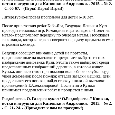
нотки и игрушки для Катюшки и Андрюшки. - 2015. - № 2.
- С. 66-67. - (Игры! Игры! Игры!)
Литературно-игровая программа для детей 6-10 лет.
После приветствия ребят Баба-Яга, Ведущая, Лешик и Кузя
проводят несколько игр. Командная игра-эстафета «Полет на
метле» предполагает передачу по очереди метлы. Побеждает
та команда, которая первая совершит передачу предмета всеми
игроками команды.
Ведущая обращает внимание детей на портреты,
представленные на выставке и предлагает выбрать из них
изображение домовенка Кузи. Ребята также выбирают среди
представленных изображений деревню, в которой живет
Кузька; они выясняют при помощи волшебного клубка, куда
ушел домовенок после пожара; отгадав загадки Лешика, дети
продолжают его поиски, найдя героя у книжной выставки
произведений Т.Александровой. После этого Кузька
принимает поздравления ребят и прощается с ними.
Раздобреева, О. Галерея кукол / О.Раздобреева // Книжки,
нотки и игрушки для Катюшки и Андрюшки. - 2015. - № 2.
- С. 21- 24. - (Приходите к нам на праздник!)