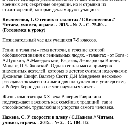
военных лет, секретные операции, но и отрывки из
стихотворений, которые декламируют учащиеся.
Кисличенко, Г. О гениях и талантах / Г.Кисличенко //
Читаем, учимся, играем. - 2015. - № 2. - С. 75-80. -
(Готовимся к уроку)
Познавательный час для учащихся 7-9 классов.
Гении и таланты - тема встречи, в течение которой
обобщаются знания о гениальных людях, «талантах «от Бога»:
А.Пушкин, А.Македонский, Рафаэль, Леонардо да Винчи,
Моцарт, П.Чайковский. Однако есть и масса примеров
знаменитых деятелей, которых в детстве считали недоучками:
Джонатан Свифт, Вальтер Скотт. Д.И Менделеев несколько
раз сдавал экзамен по химии для поступления в университет,
а Роберт Бернс долго не мог научиться читать.
Жизнь композитора XX века Валерия Гаврилина
подтверждает важность как семейных традиций, так и
способностей, трудолюбия и упорства самого человека.
Нажева, С. У скорости в плену / С.Нажева // Читаем,
учимся, играем. - 2015. - № 2. - С. 104-112