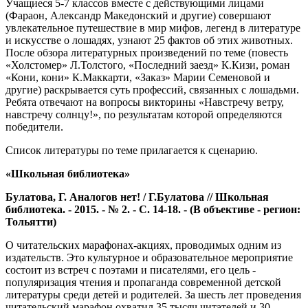
Учащиеся 5-7 классов вместе с действующими лицами
(Фараон, Александр Македонский и другие) совершают
увлекательное путешествие в мир мифов, легенд в литературе
и искусстве о лошадях, узнают 25 фактов об этих животных.
После обзора литературных произведений по теме (повесть
«Холстомер» Л.Толстого, «Последний заезд» К.Кизи, роман
«Кони, кони» К.Маккарти, «Заказ» Марии Семеновой и
другие) раскрывается суть профессий, связанных с лошадьми.
Ребята отвечают на вопросы викторины «Навстречу ветру,
навстречу солнцу!», по результатам которой определяются
победители.
Список литературы по теме прилагается к сценарию.
«Школьная библиотека»
Булатова, Г. Аналогов нет! / Г.Булатова // Школьная
библиотека. - 2015. - № 2. - С. 14-18. - (В объективе - регион:
Тольятти)
О читательских марафонах-акциях, проводимых одним из
издательств. Это культурное и образовательное мероприятие
состоит из встреч с поэтами и писателями, его цель -
популяризация чтения и пропаганда современной детской
литературы среди детей и родителей. За шесть лет проведения
читательский марафон охватил 35 тысяч читателей и 30