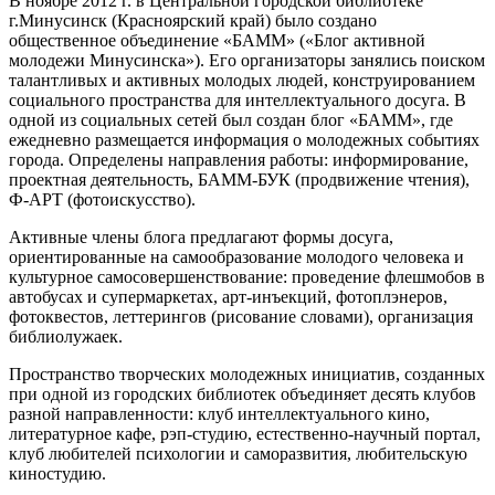
В ноябре 2012 г. в Центральной городской библиотеке
г.Минусинск (Красноярский край) было создано
общественное объединение «БАММ» («Блог активной
молодежи Минусинска»). Его организаторы занялись поиском
талантливых и активных молодых людей, конструированием
социального пространства для интеллектуального досуга. В
одной из социальных сетей был создан блог «БАММ», где
ежедневно размещается информация о молодежных событиях
города. Определены направления работы: информирование,
проектная деятельность, БАММ-БУК (продвижение чтения),
Ф-АРТ (фотоискусство).
Активные члены блога предлагают формы досуга,
ориентированные на самообразование молодого человека и
культурное самосовершенствование: проведение флешмобов в
автобусах и супермаркетах, арт-инъекций, фотоплэнеров,
фотоквестов, леттерингов (рисование словами), организация
библиолужаек.
Пространство творческих молодежных инициатив, созданных
при одной из городских библиотек объединяет десять клубов
разной направленности: клуб интеллектуального кино,
литературное кафе, рэп-студию, естественно-научный портал,
клуб любителей психологии и саморазвития, любительскую
киностудию.