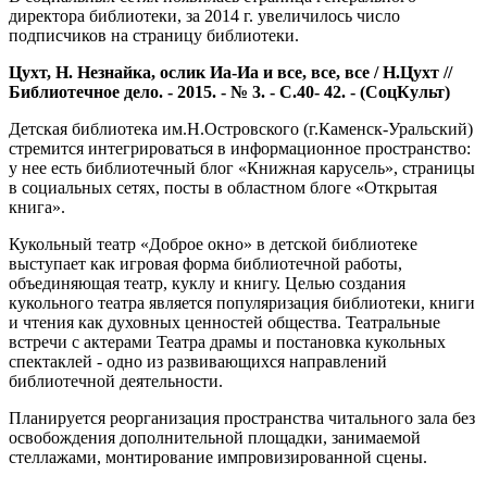
директора библиотеки, за 2014 г. увеличилось число
подписчиков на страницу библиотеки.
Цухт, Н. Незнайка, ослик Иа-Иа и все, все, все / Н.Цухт //
Библиотечное дело. - 2015. - № 3. - С.40- 42. - (СоцКульт)
Детская библиотека им.Н.Островского (г.Каменск-Уральский)
стремится интегрироваться в информационное пространство:
у нее есть библиотечный блог «Книжная карусель», страницы
в социальных сетях, посты в областном блоге «Открытая
книга».
Кукольный театр «Доброе окно» в детской библиотеке
выступает как игровая форма библиотечной работы,
объединяющая театр, куклу и книгу. Целью создания
кукольного театра является популяризация библиотеки, книги
и чтения как духовных ценностей общества. Театральные
встречи с актерами Театра драмы и постановка кукольных
спектаклей - одно из развивающихся направлений
библиотечной деятельности.
Планируется реорганизация пространства читального зала без
освобождения дополнительной площадки, занимаемой
стеллажами, монтирование импровизированной сцены.