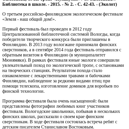
Библиотека в школе. - 2015. - № 2. - С. 42-43. - (Эколот)
О третьем российско-финляндском экологическом фестивале
«Земля - наш общий дом!».
Первый фестиваль был проведен в 2012 году
Централизованной библиотечной системой Вологды, когда
победители творческого конкурса были приглашены в
Финляндию. В 2013 году вологжане принимали финских
сверстников, а в сентябре 2014 года фестиваль отправился с
обратным визитом в Финляндию (в муниципалитет
Мюнямяки). В рамках фестиваля юные экологи совершили
увлекательный поход по экологической тропе, с остановками
на творческих станциях. Результатом похода стало
ознакомление с лекарственными травами и бабочками
Финляндии, наблюдение за редкими видами птиц при
помощи телескопа, изготовление домиков для воробьев по
финской технологии.
Программа фестиваля была очень насыщенной: были
представлены фотографии любимых книг участников
фестиваля. Вологодские школьники, побывав в нескольких
финских школах, рассказали о своем крае финским
сверстникам. В ходе фестиваля состоялась встреча ребят с
детским писателем Станиславом Востоковым.