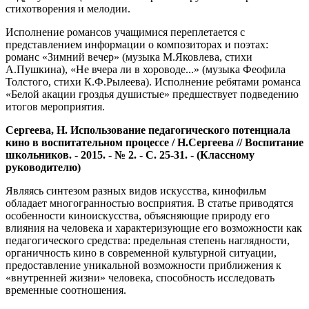
стихотворения и мелодии.
Исполнение романсов учащимися переплетается с
представлением информации о композиторах и поэтах:
романс «Зимний вечер» (музыка М.Яковлева, стихи
А.Пушкина), «Не вчера ли в хороводе...» (музыка Феофила
Толстого, стихи К.Ф.Рылеева). Исполнение ребятами романса
«Белой акации гроздья душистые» предшествует подведению
итогов мероприятия.
Сергеева, Н. Использование педагогического потенциала
кино в воспитательном процессе / Н.Сергеева // Воспитание
школьников. - 2015. - № 2. - С. 25-31. - (Классному
руководителю)
Являясь синтезом разных видов искусства, кинофильм
обладает многогранностью восприятия. В статье приводятся
особенности киноискусства, объясняющие природу его
влияния на человека и характеризующие его возможности как
педагогического средства: предельная степень наглядности,
органичность кино в современной культурной ситуации,
предоставление уникальной возможности приближения к
«внутренней жизни» человека, способность исследовать
временные соотношения.