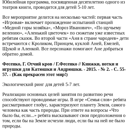
Юбилейная программа, посвященная десятилетию одного из
театров книги, проводится для детей 5-10 лет.
Все мероприятие делится на несколько частей: первая часть
«Игровая» включает прохождение испытаний станций
«Медной горы хозяйка», «Мороз Иванович», «По щучьему
велению», «Аленький цветочек» по сюжетам уже известных
ребятам сказок. Во второй части «Аня в стране чародеев» дети
встречаются с Кроликом, Принцем, куклой Аней, Емелей,
Щукой и Аленкой. Все персонажи помогают Ане добраться
обратно домой.
Фесенко, Г. Отчий кров / Г.Фесенко // Книжки, нотки и
игрушки для Катюшки и Андрюшки. - 2015. - № 2. - С. 55-
57. - (Как прекрасен этот мир!)
Экологический ринг для детей 5-7 лет.
Реализации основных целей занятия по развитию речи
способствуют проводимые игры. В игре «Семья слов» ребята
рассматривают глобус, характеризуют планету Земля, самого
человека как часть природы. При ответе на вопросы «Что
было бы, если...» ребята высказывают свои предположения о
том, если бы на Земле исчезли люди, если бы на ней не было
природы.