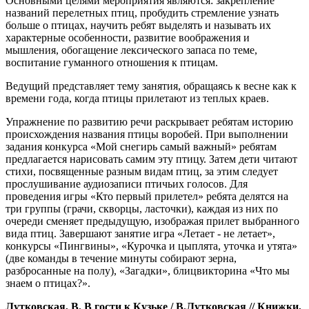
Основными целями мероприятия являются: закрепление
названий перелетных птиц, пробудить стремление узнать
больше о птицах, научить ребят выделять и называть их
характерные особенности, развитие воображения и
мышления, обогащение лексического запаса по теме,
воспитание гуманного отношения к птицам.
Ведущий представляет тему занятия, обращаясь к весне как к
времени года, когда птицы прилетают из теплых краев.
Упражнение по развитию речи раскрывает ребятам историю
происхождения названия птицы воробей. При выполнении
задания конкурса «Мой снегирь самый важный» ребятам
предлагается нарисовать самим эту птицу. Затем дети читают
стихи, посвященные разным видам птиц, за этим следует
прослушивание аудиозаписи птичьих голосов. Для
проведения игры «Кто первый прилетел» ребята делятся на
три группы (грачи, скворцы, ласточки), каждая из них по
очереди сменяет предыдущую, изображая прилет выбранного
вида птиц. Завершают занятие игра «Летает - не летает»,
конкурсы «Пингвины», «Курочка и цыплята, уточка и утята»
(две команды в течение минуты собирают зерна,
разбросанные на полу), «Загадки», блицвикторина «Что мы
знаем о птицах?».
Лутковская, В. В гости к Кузьке / В.Лутковская // Книжки,