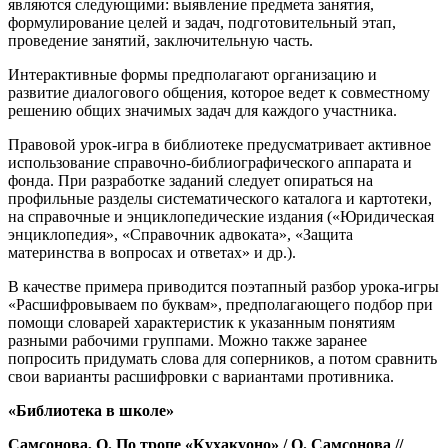
являются следующими: выявление предмета занятия,
формулирование целей и задач, подготовительный этап,
проведение занятий, заключительную часть.
Интерактивные формы предполагают организацию и
развитие диалогового общения, которое ведет к совместному
решению общих значимых задач для каждого участника.
Правовой урок-игра в библиотеке предусматривает активное
использование справочно-библиографического аппарата и
фонда. При разработке заданий следует опираться на
профильные разделы систематического каталога и картотеки,
на справочные и энциклопедические издания («Юридическая
энциклопедия», «Справочник адвоката», «Защита
материнства в вопросах и ответах» и др.).
В качестве примера приводится поэтапный разбор урока-игры
«Расшифровываем по буквам», предполагающего подбор при
помощи словарей характеристик к указанным понятиям
разными рабочими группами. Можно также заранее
попросить придумать слова для соперников, а потом сравнить
свои варианты расшифровки с вариантами противника.
«Библиотека в школе»
Самсонова, О. По тропе «Кухакуоно» / О. Самсонова //