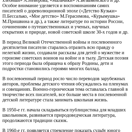
хлебный» А.Неверова, «Мальчики» А.Безыменского и др.
Особое внимание уделяется и воспоминаниям самих
писателей о дореволюционной эпохе («Детство Кузьки»
П.Бессалько, «Мое детство» М.Герасимова, «Курымушка»
М.Пришвина и др.), а также литературе по истории России,
сочинениям о путешественниках и ученых, научных
открытиях и природе, новой советской школе 30-х годов и др.
В период Великой Отечественной войны и послевоенного
десятилетия писатели старались отразить всю правду о
нелегкой жизни, создавали рассказы для детей о мужестве и
героизме советских воинов на войне и в тылу. Детская поэзия
этого периода была обращена к образу Родины, дети и
подростки становились героями многих баллад.
В послевоенный период росло число переводов зарубежных
авторов, проблемы детского чтения обсуждались на пленумах
и совещаниях. Военно-героическая тема оставалась главной в
творчестве всех писателей, все больше места в послевоенной
детской литературе стала занимать школьная жизнь.
В 1950-е гг. начала складываться публицистика для младших
школьников, развивается природоведческая литература,
продолжаются традиции сказок.
В 1960-е гг. появляется стремление показать судьбу юного