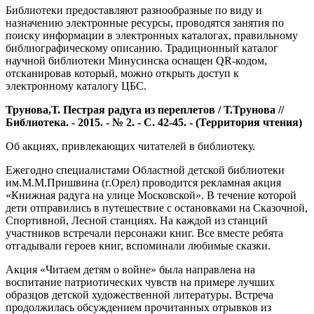
Библиотеки предоставляют разнообразные по виду и
назначению электронные ресурсы, проводятся занятия по
поиску информации в электронных каталогах, правильному
библиографическому описанию. Традиционный каталог
научной библиотеки Минусинска оснащен QR-кодом,
отсканировав который, можно открыть доступ к
электронному каталогу ЦБС.
Трунова,Т. Пестрая радуга из переплетов / Т.Трунова //
Библиотека. - 2015. - № 2. - С. 42-45. - (Территория чтения)
Об акциях, привлекающих читателей в библиотеку.
Ежегодно специалистами Областной детской библиотеки
им.М.М.Пришвина (г.Орел) проводится рекламная акция
«Книжная радуга на улице Московской». В течение которой
дети отправились в путешествие с остановками на Сказочной,
Спортивной, Лесной станциях. На каждой из станций
участников встречали персонажи книг. Все вместе ребята
отгадывали героев книг, вспоминали любимые сказки.
Акция «Читаем детям о войне» была направлена на
воспитание патриотических чувств на примере лучших
образцов детской художественной литературы. Встреча
продолжилась обсуждением прочитанных отрывков из