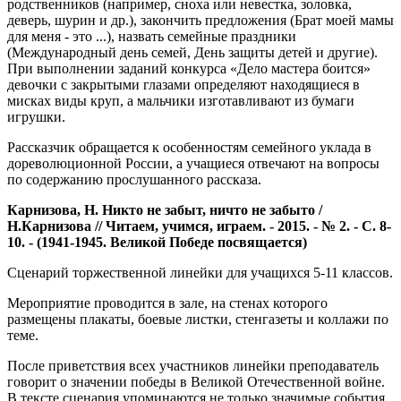
родственников (например, сноха или невестка, золовка,
деверь, шурин и др.), закончить предложения (Брат моей мамы
для меня - это ...), назвать семейные праздники
(Международный день семей, День защиты детей и другие).
При выполнении заданий конкурса «Дело мастера боится»
девочки с закрытыми глазами определяют находящиеся в
мисках виды круп, а мальчики изготавливают из бумаги
игрушки.
Рассказчик обращается к особенностям семейного уклада в
дореволюционной России, а учащиеся отвечают на вопросы
по содержанию прослушанного рассказа.
Карнизова, Н. Никто не забыт, ничто не забыто /
Н.Карнизова // Читаем, учимся, играем. - 2015. - № 2. - С. 8-
10. - (1941-1945. Великой Победе посвящается)
Сценарий торжественной линейки для учащихся 5-11 классов.
Мероприятие проводится в зале, на стенах которого
размещены плакаты, боевые листки, стенгазеты и коллажи по
теме.
После приветствия всех участников линейки преподаватель
говорит о значении победы в Великой Отечественной войне.
В тексте сценария упоминаются не только значимые события