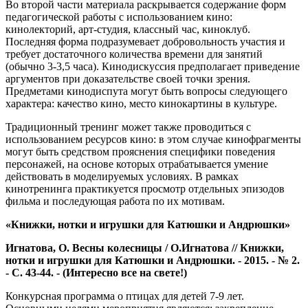
Во второй части материала раскрывается содержание форм
педагогической работы с использованием кино:
кинолекторий, арт-студия, классный час, киноклуб.
Последняя форма подразумевает добровольность участия и
требует достаточного количества времени для занятий
(обычно 3-3,5 часа). Кинодискуссия предполагает приведение
аргументов при доказательстве своей точки зрения.
Предметами кинодиспута могут быть вопросы следующего
характера: качество кино, место кинокартины в культуре.
Традиционный тренинг может также проводиться с
использованием ресурсов кино: в этом случае кинофрагменты
могут быть средством прояснения специфики поведения
персонажей, на основе которых отрабатывается умение
действовать в моделируемых условиях. В рамках
кинотренинга практикуется просмотр отдельных эпизодов
фильма и последующая работа по их мотивам.
«Книжки, нотки и игрушки для Катюшки и Андрюшки»
Игнатова, О. Весны колесницы / О.Игнатова // Книжки,
нотки и игрушки для Катюшки и Андрюшки. - 2015. - № 2.
- С. 43-44. - (Интересно все на свете!)
Конкурсная программа о птицах для детей 7-9 лет.