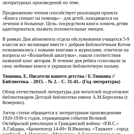
литературных произведений по теме.
Продвижению чтения способствует реализация проекта
«Книга спешит на помощь» - для детей, находящихся на
лечении в больнице. Цель- посредством книги помочь детям
адаптироваться, вызвать положительные эмоции.
В рамках Дня абонемента отдела обслуживания учащихся 5-9
классов все желающие вместе с добрым Библиотечным Котом
познакомились с новыми книгами и журналами, ответили на
вопросы из «Волшебной шкатулки», нашли соответствия
названий книг авторам. В течение дня ребята голосовали за
свои любимые книги и украшали библиотечную пальму.
Тюшина, Е. Писатели нашего детства / Е.Тюшина //
Библиотека. - 2015. - № 2. - С. 31-41.- (Год литературы)
Обзор отечественной литературы для читателей подготовлен
библиотекарем Детской библиотеки имени А.М.Береснева (г.
Кемерово).
Автор статьи обращается к литературным произведениям
1920-1930-х годов, отражающим события Великой
Октябрьской революции и Гражданской войны: «Р.В.С.»
А.Гайдара, «Бронепоезд 14-69» В.Иванова, «Ташкент - город