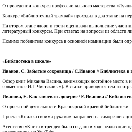
О проведении конкурса профессионального мастерства «Лучший
Конкурс «Библиотечный трамвай» проходил в два этапа: на пер
На втором этапе жюри и гости оценивали выполнение участник
литературный конкурсы. При ответах на вопросы из области л
Помимо победителя конкурса в основной номинации были опре
«Библиотека в школе»
Иванов, С. Забытые сокровища / С.Иванов // Библиотека в шк
Обзор книг Михаила Васина, занимающих достойное место в ис
совместно с И.Г. Чистяковым). В статье приводятся тексты от
Иванова, Е. Как завоевать доверие / Е.Иванова // Библиотека 
О проектной деятельности Красноярской краевой библиотеки.
Проект «Книжка своими руками» направлен на самореализацию
Агентство «Книга в тренде» было создано в ходе реализации о
видеоролики на YouTube.