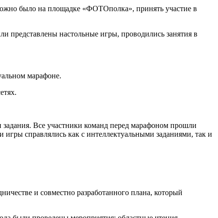
 можно было на площадке «ФОТОполка», принять участие в
ыли представлены настольные игры, проводились занятия в
уальном марафоне.
етях.
и задания. Все участники команд перед марафоном прошли
и игры справлялись как с интеллектуальными заданиями, так и
ничестве и совместно разработанного плана, который
рода были проведены мероприятия: областные чтения