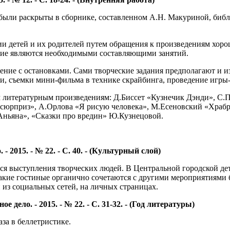
е были раскрыты в сборнике, составленном А.Н. Макуриной, биб
ии детей и их родителей путем обращения к произведениям хоро
ание являются необходимыми составляющими занятий.
тение с остановками. Сами творческие задания предполагают и 
ги, съемки мини-фильма в технике скрайбинга, проведение игры
им литературным произведениям: Д.Биссет «Кузнечик Дэнди», С
 сюрприз», А.Орлова «Я рисую человека», М.Есеновский «Храбр
 Аньяна», «Сказки про вредин» Ю.Кузнецовой.
- 2015. - № 22. - С. 40. - (Культурный слой)
я выступления творческих людей. В Центральной городской дет
акие гостиные органично сочетаются с другими мероприятиями б
 из социальных сетей, на личных страницах.
 дело. - 2015. - № 22. - С. 31-32. - (Год литературы)
аза в беллетристике.