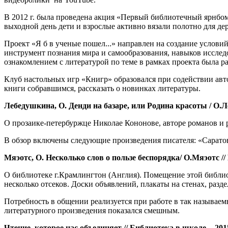
В 2012 г. была проведена акция «Первый библиотечный ярнбомб
выходной день дети и взрослые активно вязали полотно для де
Проект «Я б в ученые пошел...» направлен на создание услови
инструмент познания мира и самообразования, навыков исслед
ознакомлением с литературой по теме в рамках проекта была 
Клуб настольных игр «Книгр» образовался при содействии авт
книги собравшимся, рассказать о новинках литературы.
Лебедушкина, О. Денди на базаре, или Родина красоты / О.Леб
О прозаике-петербуржце Николае Кононове, авторе романов и р
В обзор включены следующие произведения писателя: «Саратов
Мяэотс, О. Несколько слов о пользе беспорядка/ О.Мяэотс // Б
О библиотеке г.Крамлингтон (Англия). Помещение этой библио
несколько отсеков. Доски объявлений, плакаты на стенах, разд
Потребность в общении реализуется при работе в так называем
литературного произведения показался смешным.
Чтение, которое нас объединяет // Библиотека в школе. - 2015.