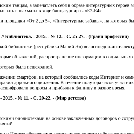
ким танцам, а запечатлеть себя в образе литературных героев
ыграть в шахматы в ходе блиц-турнира - «Е2-Е4».
ли площадки «От 2 до 5», «Литературные забавы», на которых б
 Библиотека. - 2015. - № 12. - С. 25-27. - (Грани профессии)
кой библиотеки (республика Марий Эл) велосипедно-интеллект
орме объявлений, распространение информации в социальных с
 которых была пешеходной.
ряжении смартфон, на который сообщались коды Интернет и сам
правил дорожного движения. В течение полутора часов участник
 расшифровали вопросы и прибыли к финишу в разное время.
2015. - № 11. - С. 20-22. - (Мир детства)
скими библиотеками на основе заключенных договоров о сотруд
риятий.
еки и Центра обеспечения деятельности системы образования го