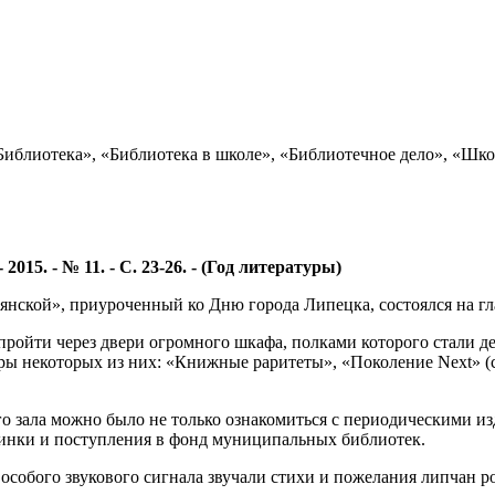
блиотека», «Библиотека в школе», «Библиотечное дело», «Школ
2015. - № 11. - С. 23-26. - (Год литературы)
ской», приуроченный ко Дню города Липецка, состоялся на гл
пройти через двери огромного шкафа, полками которого стали 
ы некоторых из них: «Книжные раритеты», «Поколение Next» (с
о зала можно было не только ознакомиться с периодическими из
инки и поступления в фонд муниципальных библиотек.
особого звукового сигнала звучали стихи и пожелания липчан р