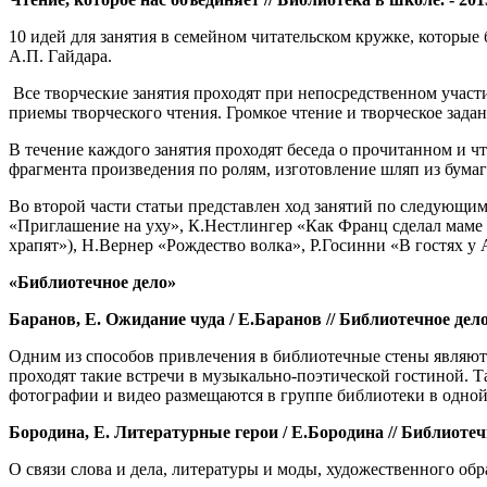
10 идей для занятия в семейном читательском кружке, которы
А.П. Гайдара.
Все творческие занятия проходят при непосредственном участ
приемы творческого чтения. Громкое чтение и творческое зад
В течение каждого занятия проходят беседа о прочитанном и ч
фрагмента произведения по ролям, изготовление шляп из бума
Во второй части статьи представлен ход занятий по следующ
«Приглашение на уху», К.Нестлингер «Как Франц сделал маме
храпят»), Н.Вернер «Рождество волка», Р.Госинни «В гостях у
«Библиотечное дело»
Баранов, Е. Ожидание чуда / Е.Баранов // Библиотечное дело. 
Одним из способов привлечения в библиотечные стены являютс
проходят такие встречи в музыкально-поэтической гостиной. Т
фотографии и видео размещаются в группе библиотеки в одной
Бородина, Е. Литературные герои / Е.Бородина // Библиотечное
О связи слова и дела, литературы и моды, художественного обр