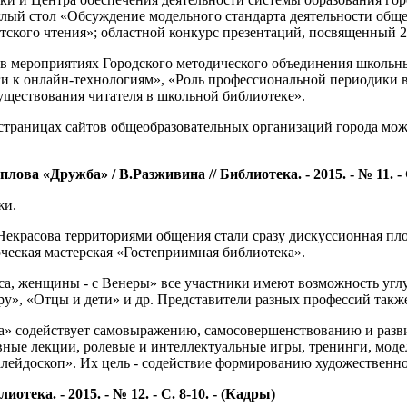
глый стол «Обсуждение модельного стандарта деятельности обще
детского чтения»; областной конкурс презентаций, посвященный
 в мероприятиях Городского методического объединения школь
иги к онлайн-технологиям», «Роль профессиональной периодики
уществования читателя в школьной библиотеке».
страницах сайтов общеобразовательных организаций города мож
ва «Дружба» / В.Разживина // Библиотека. - 2015. - № 11. - С.
жи.
Некрасова территориями общения стали сразу дискуссионная пл
ческая мастерская «Гостеприимная библиотека».
, женщины - с Венеры» все участники имеют возможность углу
ру», «Отцы и дети» и др. Представители разных профессий такж
ка» содействует самовыражению, самосовершенствованию и раз
ные лекции, ролевые и интеллектуальные игры, тренинги, моде
ейдоскоп». Их цель - содействие формированию художественно
отека. - 2015. - № 12. - С. 8-10. - (Кадры)