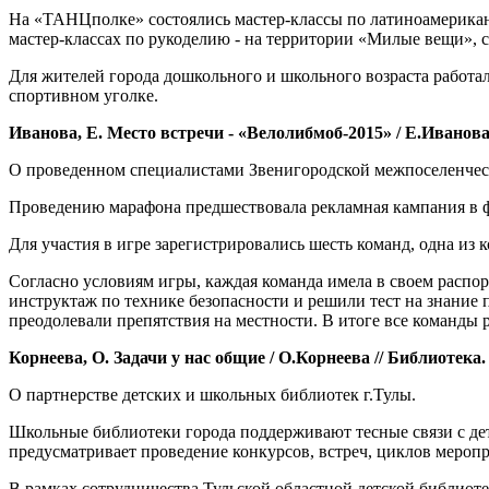
На «ТАНЦполке» состоялись мастер-классы по латиноамериканс
мастер-классах по рукоделию - на территории «Милые вещи», с
Для жителей города дошкольного и школьного возраста работа
спортивном уголке.
Иванова, Е. Место встречи - «Велолибмоб-2015» / Е.Иванова //
О проведенном специалистами Звенигородской межпоселенчес
Проведению марафона предшествовала рекламная кампания в ф
Для участия в игре зарегистрировались шесть команд, одна из
Согласно условиям игры, каждая команда имела в своем распо
инструктаж по технике безопасности и решили тест на знание 
преодолевали препятствия на местности. В итоге все команды
Корнеева, О. Задачи у нас общие / О.Корнеева // Библиотека. - 
О партнерстве детских и школьных библиотек г.Тулы.
Школьные библиотеки города поддерживают тесные связи с дет
предусматривает проведение конкурсов, встреч, циклов мероп
В рамках сотрудничества Тульской областной детской библиот