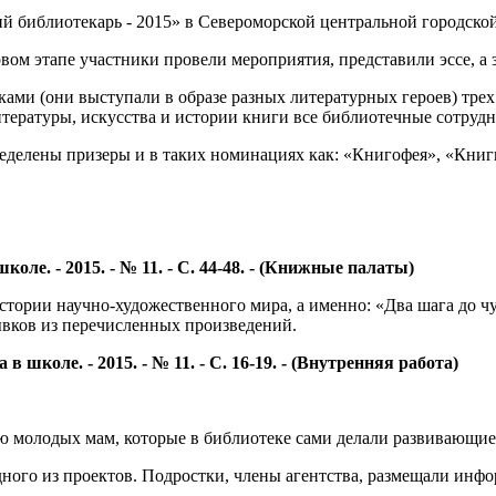
 библиотекарь - 2015» в Североморской центральной городской
вом этапе участники провели мероприятия, представили эссе, а 
ами (они выступали в образе разных литературных героев) трех
итературы, искусства и истории книги все библиотечные сотру
делены призеры и в таких номинациях как: «Книгофея», «Книг
оле. - 2015. - № 11. - С. 44-48. - (Книжные палаты)
тории научно-художественного мира, а именно: «Два шага до чу
рывков из перечисленных произведений.
в школе. - 2015. - № 11. - С. 16-19. - (Внутренняя работа)
 молодых мам, которые в библиотеке сами делали развивающие
дного из проектов. Подростки, члены агентства, размещали инфо