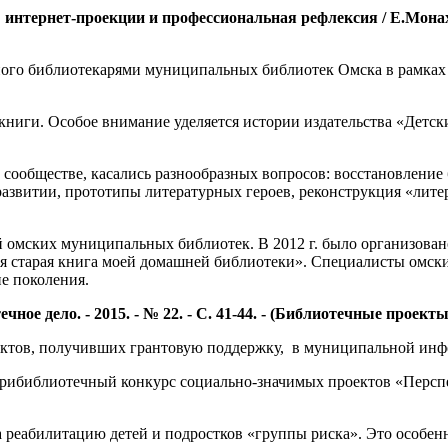
нтернет-проекции и профессиональная рефлексия / Е.Монахова /
ного библиотекарями муниципальных библиотек Омска в рамках 
 книги. Особое внимание уделяется истории издательства «Дет
сообществе, касались разнообразных вопросов: восстановление
 развитии, прототипы литературных героев, реконструкция «лит
 омских муниципальных библиотек. В 2012 г. было организовано
ая старая книга моей домашней библиотеки». Специалисты омски
е поколения.
ное дело. - 2015. - № 22. - С. 41-44. - (Библиотечные проекты
ектов, получивших грантовую поддержку, в муниципальной инф
утрибиблиотечный конкурс социально-значимых проектов «Персп
реабилитацию детей и подростков «группы риска». Это особенн