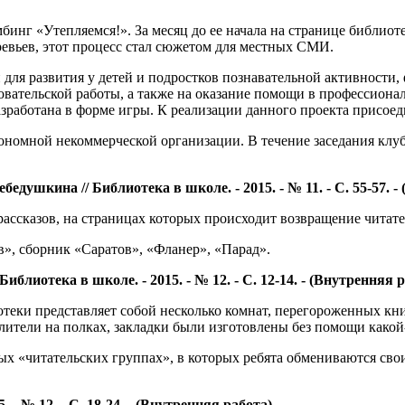
инг «Утепляемся!». За месяц до ее начала на странице библиоте
ревьев, этот процесс стал сюжетом для местных СМИ.
й для развития у детей и подростков познавательной активност
овательской работы, а также на оказание помощи в профессион
разработана в форме игры. К реализации данного проекта присо
ономной некоммерческой организации. В течение заседания клуб
едушкина // Библиотека в школе. - 2015. - № 11. - С. 55-57. 
ассказов, на страницах которых происходит возвращение читател
», сборник «Саратов», «Фланер», «Парад».
иблиотека в школе. - 2015. - № 12. - С. 12-14. - (Внутренняя 
теки представляет собой несколько комнат, перегороженных кн
елители на полках, закладки были изготовлены без помощи какой
ых «читательских группах», в которых ребята обмениваются свои
 - № 12. - С. 18-24. - (Внутренняя работа)