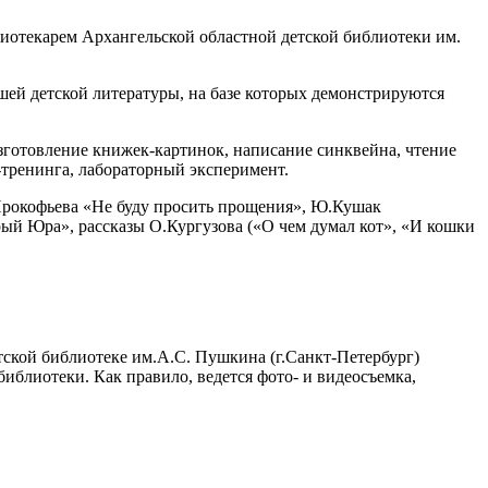
лиотекарем Архангельской областной детской библиотеки им.
шей детской литературы, на базе которых демонстрируются
изготовление книжек-картинок, написание синквейна, чтение
-тренинга, лабораторный эксперимент.
.Прокофьева «Не буду просить прощения», Ю.Кушак
ый Юра», рассказы О.Кургузова («О чем думал кот», «И кошки
ской библиотеке им.А.С. Пушкина (г.Санкт-Петербург)
иблиотеки. Как правило, ведется фото- и видеосъемка,