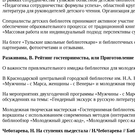
«Педагогика сотрудничества: формулы успеха», областной кру
литература для руководителей детского чтения. Организация 
Специалисты детских библиотек принимают активное участие
обеспечение образовательного процесса: от традиционной кн
«Массовая работа или индивидуальный подход: перспективы с
На блоге «Тульские школьные библиотекари» и библиотечных 
партнерами, фотоотчетами и отзывами.
Разживина, В. Рейтинг гостеприимства, или Приготовление пло
О важности привлекательного имиджа библиотеки для молоде
В Краснодарской центральной городской библиотеке им. Н.А. 
«Мужчины - с Марса, женщины - с Венеры» и молодежная твор
На мероприятиях двухгодичной программы «Мужчины - с Марса
обсуждениях на темы: «Гендерный экскурс в русскую литерату
Молодежная творческая мастерская «Гостеприимная библиоте
воркшопы с использованием современных методов (интерактив
библиообзор «Молодежный дресс-код», «Молодежный пресс-кал
Чеботарева, Н. На ступенях пьедестала / Н.Чеботарева // Библи