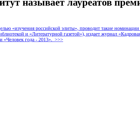
тут называет лауреатов преми
целью «изучения российской элиты», проводит такие номинации
библиотекой и «Литературной газетой»), издает журнал «Кадрова
и «Человек года - 2013». >>>