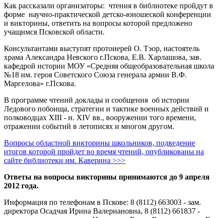
Как рассказали организаторы: чтения в библиотеке пройдут в
форме
научно-практической детско-юношеской конференции
и викторины, ответить на вопросы которой предложено
учащимся Псковской области.
Консультантами выступят протоиерей О. Тэор, настоятель
храма Александра Невского г.Пскова, Е.В. Харлашова, зав.
кафедрой истории МОУ «Средняя общеобразовательная школа
№18 им. героя Советского Союза генерала армии В.Ф.
Маргелова» г.Пскова.
В программе чтений доклады и сообщения об истории
Ледового побоища, стратегии и тактике военных действий и
полководцах XIII - н. XIV вв., вооружении того времени,
отражении событий в летописях и многом другом.
Вопросы областной викторины школьников, подведение
итогов которой пройдет во время чтений, опубликованы на
сайте библиотеки им. Каверина >>>
Ответы на вопросы викторины принимаются до 9 апреля
2012 года.
Информация по телефонам в Пскове: 8 (8112) 663003 - зам.
директора Осадчая Ирина Валериановна, 8 (8112) 661837 -