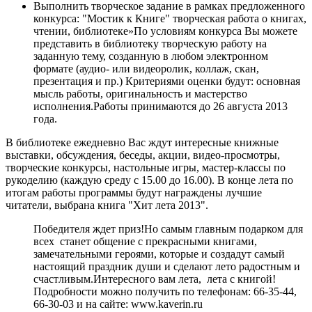
Выполнить творческое задание в рамках предложенного
конкурса: "Мостик к Книге" творческая работа о книгах,
чтении, библиотеке»По условиям конкурса Вы можете
представить в библиотеку творческую работу на
заданную тему, созданную в любом электронном
формате (аудио- или видеоролик, коллаж, скан,
презентация и пр.) Критериями оценки будут: основная
мысль работы, оригинальность и мастерство
исполнения.Работы принимаются до 26 августа 2013
года.
В библиотеке ежедневно Вас ждут интересные книжные
выставки, обсуждения, беседы, акции, видео-просмотры,
творческие конкурсы, настольные игры, мастер-классы по
рукоделию (каждую среду с 15.00 до 16.00). В конце лета по
итогам работы программы будут награждены лучшие
читатели, выбрана книга "Хит лета 2013".
Победителя ждет приз!Но самым главным подарком для
всех станет общение с прекрасными книгами,
замечательными героями, которые и создадут самый
настоящий праздник души и сделают лето радостным и
счастливым.Интересного вам лета, лета с книгой!
Подробности можно получить по телефонам: 66-35-44,
66-30-03 и на сайте:
www.kaverin.ru