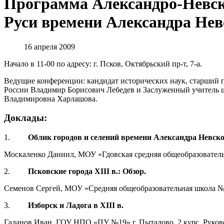
Программа Александро-Невск
Руси времени Александра Нев
16 апреля 2009
Начало в 11-00 по адресу: г. Псков, Октябрьский пр-т, 7-а.
Ведущие конференции: кандидат исторических наук, старший
России Владимир Борисович Лебедев и Заслуженный учитель 
Владимировна Харлашова.
Доклады:
1.
Облик городов и селений времени Александра Невско
Москаленко Даниил, МОУ «Гдовская средняя общеобразовательн
2.
Псковские города XIII в.: Обзор.
Семенов Сергей, МОУ «Средняя общеобразовательная школа №18
3.
Изборск и Ладога в XIII в.
Галанов Иван, ГОУ НПО «ПУ №19» г. Пыталово, 2 курс. Рук