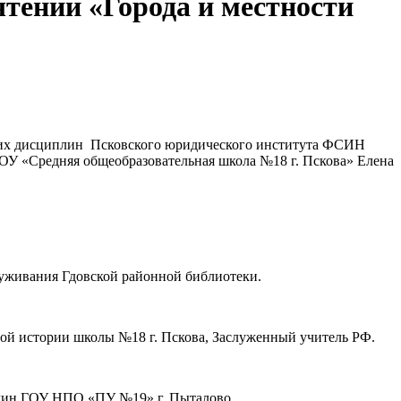
тений «Города и местности
ских дисциплин Псковского юридического института ФСИН
У «Средняя общеобразовательная школа №18 г. Пскова» Елена
служивания Гдовской районной библиотеки.
дрой истории школы №18 г. Пскова, Заслуженный учитель РФ.
плин ГОУ НПО «ПУ №19» г. Пыталово.