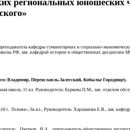
их региональных юношеских ч
ского»
 преподаватель кафедры гуманитарных и социально-экономиче
школы РФ, зав. кафедрой истории и общественных дисциплин МО
го: Владимир, Переяславль-Залесский, Кобылье Городище).
ая школа, 11 кл. Руководитель: Буркова П.М., зав. отделом об
 г. Пскова», 6а кл., Руководитель: Харлашова Е.В., зав. кафе
оводитель: Цветков Н.А., преподаватель общественных дисци