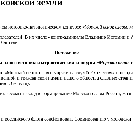
ковской земли
ном историко-патриотическом конкурсе
«Морской венок славы: 
еплавателей. В их числе - контр-адмиралы Владимир Истомин 
 Лаптевы.
Положение
ального историко-патриотический конкурса
«Морской венок 
 «Морской венок славы: моряки на службе Отечеству» провод
ственной и гражданской памяти нашего общества славных стран
нию Отечеству.
их весомый вклад в формирование Морской славы России, жизнь
 и российского флота содействовать формированию у молодежи 