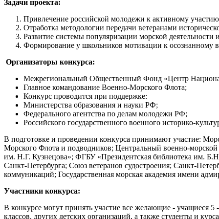
Задачи проекта:
Привлечение российской молодежи к активному участию 
Отработка методологии передачи ветеранами историчес
Развитие системы популяризации морской деятельности 
Формирование у школьников мотивации к осознанному вы
Организаторы конкурса:
Межрегиональный Общественный Фонд «Центр Национа
Главное командование Военно-Морского Флота;
Конкурс проводится при поддержке:
Министерства образования и науки РФ;
Федерального агентства по делам молодежи РФ;
Российского государственного военного историко-культу
В подготовке и проведении конкурса принимают участие: Мор
Морского Флота и подводников; Центральный военно-морской 
им. Н.Г. Кузнецова»; ФГБУ «Президентская библиотека им. 
Санкт-Петербурга; Союз ветеранов судостроения; Санкт-Пете
коммуникаций; Государственная морская академия имени адми
Участники конкурса:
В конкурсе могут принять участие все желающие - учащиеся 5
классов, других детских организаций, а также студенты и ку