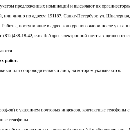
 учетом предложенных номинаций и высылают их организаторам
, или лично по адресу: 191187, Санкт-Петербург, ул. Шпалерная
а. Работы, поступившие в адрес конкурсного жюри после указанн
 (812)438-18-42, e-mail:
Адрес электронной почты защищен от сп
аются.
х работ.
ульный или сопроводительный лист, на котором указываются:
ора(-ов) с указанием почтовых индексов, контактные телефоны с
тные телефоны.
лжны быть напечатаны на листах формата А4 и сброшюрованы. О