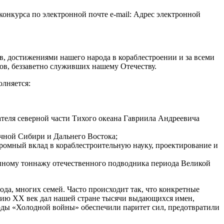
конкурса по электронной почте e-mail:
Адрес электронной
в, достижениями нашего народа в кораблестроении и за всеми
ов, беззаветно служивших нашему Отечеству.
олняется:
ателя северной части Тихого океана Гавриила Андреевича
очной Сибири и Дальнего Востока;
громный вклад в кораблестроительную науку, проектирование и
енному тоннажу отечественного подводника периода Великой
ода, многих семей. Часто происходит так, что конкретные
орию ХХ век дал нашей стране тысячи выдающихся имен,
оды «Холодной войны» обеспечили паритет сил, предотвратили