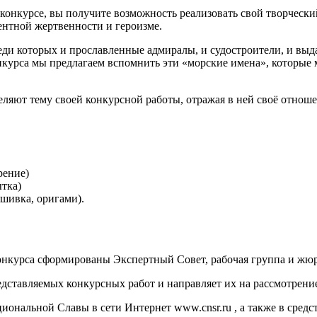
 конкурсе, вы получите возможность реализовать свой творчески
ентной жертвенности и героизме.
реди которых и прославленные адмиралы, и судостроители, и вы
нкурса мы предлагаем вспомнить эти «морские имена», которые 
ляют тему своей конкурсной работы, отражая в ней своё отноше
рение)
ытка)
ышивка, оригами).
онкурса сформированы Экспертный Совет, рабочая группа и жюр
едставляемых конкурсных работ и направляет их на рассмотрени
циональной Славы в сети Интернет www.cnsr.ru , а также в сред