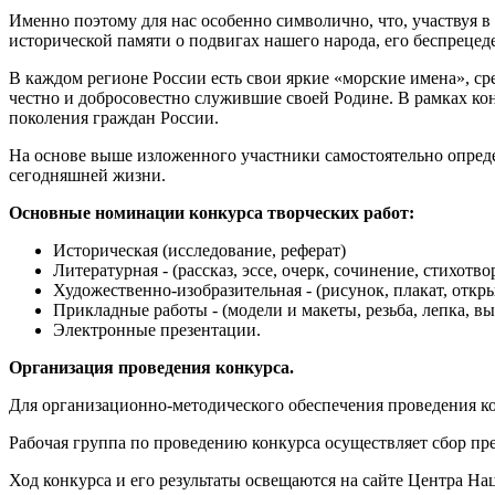
Именно поэтому для нас особенно символично, что, участвуя в
исторической памяти о подвигах нашего народа, его беспрецед
В каждом регионе России есть свои яркие «морские имена», с
честно и добросовестно служившие своей Родине. В рамках ко
поколения граждан России.
На основе выше изложенного участники самостоятельно опреде
сегодняшней жизни.
Основные номинации конкурса творческих работ:
Историческая (исследование, реферат)
Литературная - (рассказ, эссе, очерк, сочинение, стихотво
Художественно-изобразительная - (рисунок, плакат, откр
Прикладные работы - (модели и макеты, резьба, лепка, в
Электронные презентации.
Организация проведения конкурса.
Для организационно-методического обеспечения проведения к
Рабочая группа по проведению конкурса осуществляет сбор пр
Ход конкурса и его результаты освещаются на сайте Центра На