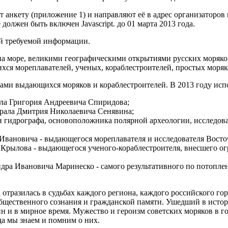
т анкету (приложение 1) и направляют её в адрес организаторов 
 должен быть включен Javascript.
до 01 марта 2013 года.
ей требуемой информации.
на море, великими географическими открытиями русских моряко
ся мореплавателей, ученых, кораблестроителей, простых моряк
ами выдающихся моряков и кораблестроителей. В 2013 году исп
ала Григория Андреевича Спиридова;
ирала Дмитрия Николаевича Сенявина;
и гидрографа, основоположника полярной археологии, исследов
 Ивановича - выдающегося мореплавателя и исследователя Вост
 Крылова - выдающегося ученого-кораблестроителя, внесшего о
андра Ивановича Маринеско - самого результативного по потопл
отразилась в судьбах каждого региона, каждого российского гор
 общественного сознания и гражданской памяти. Ушедший в ист
 и в мирное время. Мужество и героизм советских моряков в г
да мы знаем и помним о них.