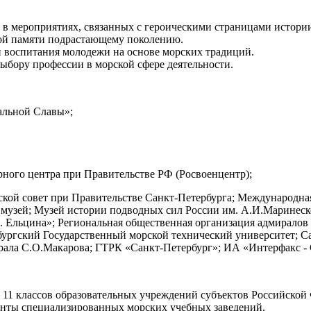
в мероприятиях, связанных с героическими страницами истори
кой памяти подрастающему поколению.
и воспитания молодежи на основе морских традиций.
бору профессии в морской сфере деятельности.
льной Славы»;
рного центра при Правительстве РФ (Росвоенцентр);
ской совет при Правительстве Санкт-Петербурга; Международна
музей; Музей истории подводных сил России им. А.И.Маринеск
Б.Н. Ельцина»; Региональная общественная организация адмир
рбургский Государственный морской технический университет; 
рала С.О.Макарова; ГТРК «Санкт-Петербург»; ИА «Интерфакс - 
 - 11 классов образовательных учреждений субъектов Российск
рсанты специализированных морских учебных заведений.