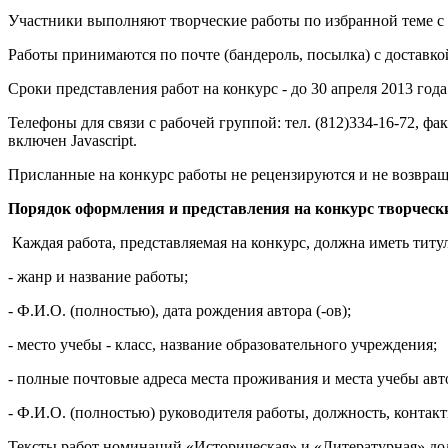
Участники выполняют творческие работы по избранной теме с
Работы принимаются по почте (бандероль, посылка) с доставкой
Сроки представления работ на конкурс - до 30 апреля 2013 год
Телефоны для связи с рабочей группой: тел. (812)334-16-72, факс
включен Javascript.
Присланные на конкурс работы не рецензируются и не возвращ
Порядок оформления и представления на конкурс творчески
Каждая работа, представляемая на конкурс, должна иметь тит
- жанр и название работы;
- Ф.И.О. (полностью), дата рождения автора (-ов);
- место учебы - класс, название образовательного учреждения;
- полные почтовые адреса места проживания и места учебы авт
- Ф.И.О. (полностью) руководителя работы, должность, контак
Тексты работ номинаций «Историческая» и «Литературная» до