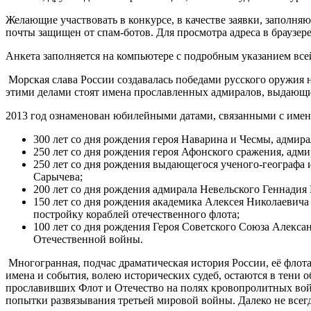
Желающие участвовать в конкурсе, в качестве заявки, заполняю
почты защищен от спам-ботов. Для просмотра адреса в браузере
Анкета заполняется на компьютере с подробным указанием вс
Морская слава России создавалась победами русского оружия 
этими делами стоят имена прославленных адмиралов, выдающих
2013 год ознаменован юбилейными датами, связанными с имен
300 лет со дня рождения героя Наварина и Чесмы, адмир
250 лет со дня рождения героя Афонского сражения, адм
250 лет со дня рождения выдающегося ученого-географа 
Сарычева;
200 лет со дня рождения адмирала Невельского Геннадия
150 лет со дня рождения академика Алексея Николаевича
постройку кораблей отечественного флота;
100 лет со дня рождения Героя Советского Союза Алекс
Отечественной войны.
Многогранная, подчас драматическая история России, её флота 
имена и события, волею исторических судеб, остаются в тени
прославивших Флот и Отечество на полях кровопролитных войн
попытки развязывания третьей мировой войны. Далеко не всег