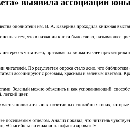
ета» выявила ассоциации юны
шества библиотеки им. В. А. Каверина проходила книжная выста
иненная тем, что в названии книги было слово, называющее цве
у интересов читателей, призывая их внимательнее присматриват
и читателей. По результатам опроса стало ясно, что библиотек
итатели ассоциируют с розовым, красным и зеленым цветами. Кр
етами. Зеленый можно объяснить и как успокаивающий, способ
, легкий цвет.
нимается положительно в позитивных спокойных тонах, которы
ее посещаемым отделом. Анализ показал, что читатель чувствует
иц: «Спасибо за возможность пофантазировать!»