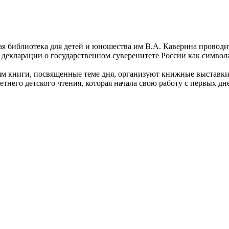
ая библиотека для детей и юношества им В.А. Каверина провод
я декларации о государственном суверенитете России как симво
елям книги, посвященные теме дня, организуют книжные выставки
него детского чтения, которая начала свою работу с первых дн