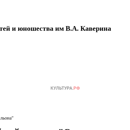
етей и юношества им В.А. Каверина
льона"