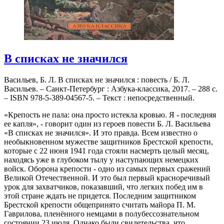
В списках не значился
Васильев, Б. Л. В списках не значился : повесть / Б. Л.
Васильев. – Санкт-Петербург : Азбука-классика, 2017. – 288 с.
– ISBN 978-5-389-04567-5. – Текст : непосредственный.
«Крепость не пала: она просто истекла кровью. Я - последняя
ее капля», - говорит один из героев повести Б. Л. Васильева
«В списках не значился». И это правда. Всем известно о
необыкновенном мужестве защитников Брестской крепости,
которые с 22 июня 1941 года стояли насмерть целый месяц,
находясь уже в глубоком тылу у наступающих немецких
войск. Оборона крепости - одно из самых первых сражений
Великой Отечественной. И это был первый красноречивый
урок для захватчиков, показавший, что легких побед им в
этой стране ждать не придется. Последним защитником
Брестской крепости общепринято считать майора П. М.
Гаврилова, пленённого немцами в полубессознательном
состоянии 23 июля. Однако были свидетельства, что