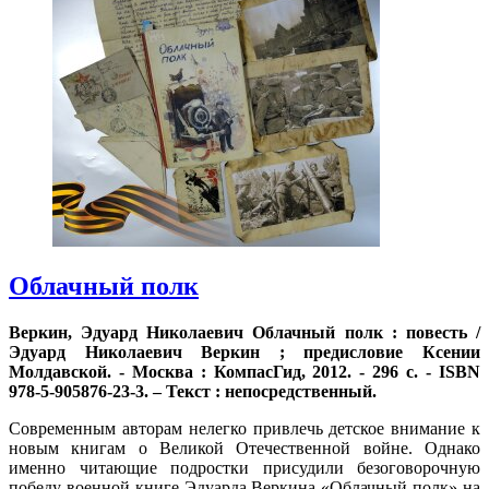
Облачный полк
Веркин, Эдуард Николаевич Облачный полк : повесть /
Эдуард Николаевич Веркин ; предисловие Ксении
Молдавской. - Москва : КомпасГид, 2012. - 296 с. - ISBN
978-5-905876-23-3. – Текст : непосредственный.
Современным авторам нелегко привлечь детское внимание к
новым книгам о Великой Отечественной войне. Однако
именно читающие подростки присудили безоговорочную
победу военной книге Эдуарда Веркина «Облачный полк» на