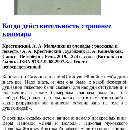
Когда действительность страшнее
кошмара
Крестинский, А. А. Мальчики из блокады : рассказы и
повесть / А. А. Крестинский ; художник Н. А. Кошельков. -
Санкт - Петербург : Речь, 2019. - 224 с. : ил. - (Вот как это
было). -
ISBN
978-5-9268-2997-3. - Текст :
непосредственный.
Константин Симонов писал: «О минувшей войне необходимо
знать всё. Надо знать, и чем она была, с какой безмерной
душевной тяжестью были связаны для нас дни отступлений и
поражений, и каким безмерным счастьем была для нас
Победа. Надо знать и о том, каких жертв нам стоила война,
какие разрушения она принесла, оставив раны на теле и в
душах людей».
О военных судьбах детей написано немало прекрасных книг:
Веры Пановой «Валя и Володя», Николая Чуковского
«Девочка Жизнь», Виктора Астафьева «Где-то гремит война»,